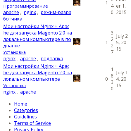
1
4
er 1,
Программирование
apache
,
nginx
,
режим-разра
0
2015
ботчика
Мои настройки Nginx + Apac
he для запуска Magento 2.0 на
3
July 2
локальном компьютере в по
2
1
5, 20
дпапке
2
15
7
Установка
nginx
,
apache
,
подпапка
Мои настройки Nginx + Apac
1
he для запуска Magento 2.0 на
July 1
8
локальном компьютере
0
4, 20
3
15
Установка
0
nginx
,
apache
Home
Categories
Guidelines
Terms of Service
Privacy Policy